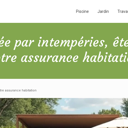
Piscine
Jardin
Trav
e par intempéries, ête
tre assurance habitat
re assurance habitation