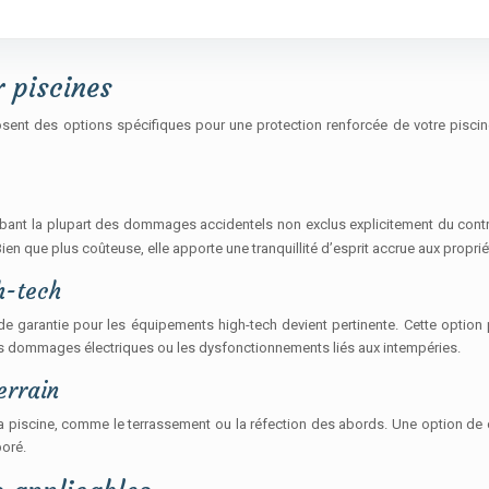
 piscines
sent des options spécifiques pour une protection renforcée de votre piscin
obant la plupart des dommages accidentels non exclus explicitement du contra
n que plus coûteuse, elle apporte une tranquillité d’esprit accrue aux propr
h-tech
e garantie pour les équipements high-tech devient pertinente. Cette option p
les dommages électriques ou les dysfonctionnements liés aux intempéries.
errain
la piscine, comme le terrassement ou la réfection des abords. Une option de co
oré.