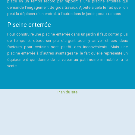
place en un temps record par rapport à une piscine enterrée qui
demande l’engagement de gros travaux. Ajouté à cela le fait que l’on
peut la déplacer d’un endroit à l’autre dans le jardin pour x raisons.
Piscine enterrée
Pour construire une piscine enterrée dans un jardin il faut conter plus
de temps et débourser plu d’argent pour y arriver et ces deux
facteurs pour certains sont plutôt des inconvénients. Mais une
piscine enterrée à d’autres avantages tel le fait qu’elle représente un
équipement qui donne de la valeur au patrimoine immobilier à la
vente.
Plan du site