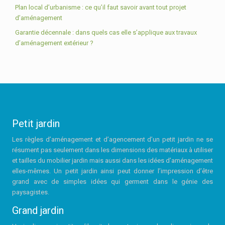
Plan local d’urbanisme : ce qu’il faut savoir avant tout projet
d’aménagement
Garantie décennale : dans quels cas elle s’applique aux travaux
d’aménagement extérieur ?
Petit jardin
Les règles d’aménagement et d’agencement d’un petit jardin ne se
résument pas seulement dans les dimensions des matériaux à utiliser
et tailles du mobilier jardin mais aussi dans les idées d’aménagement
elles-mêmes. Un petit jardin ainsi peut donner l’impression d’être
grand avec de simples idées qui germent dans le génie des
paysagistes.
Grand jardin