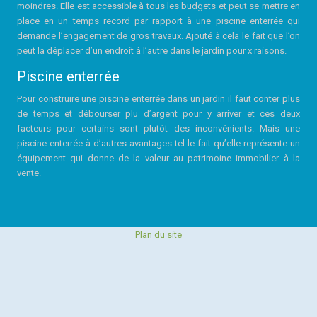
moindres. Elle est accessible à tous les budgets et peut se mettre en
place en un temps record par rapport à une piscine enterrée qui
demande l’engagement de gros travaux. Ajouté à cela le fait que l’on
peut la déplacer d’un endroit à l’autre dans le jardin pour x raisons.
Piscine enterrée
Pour construire une piscine enterrée dans un jardin il faut conter plus
de temps et débourser plu d’argent pour y arriver et ces deux
facteurs pour certains sont plutôt des inconvénients. Mais une
piscine enterrée à d’autres avantages tel le fait qu’elle représente un
équipement qui donne de la valeur au patrimoine immobilier à la
vente.
Plan du site