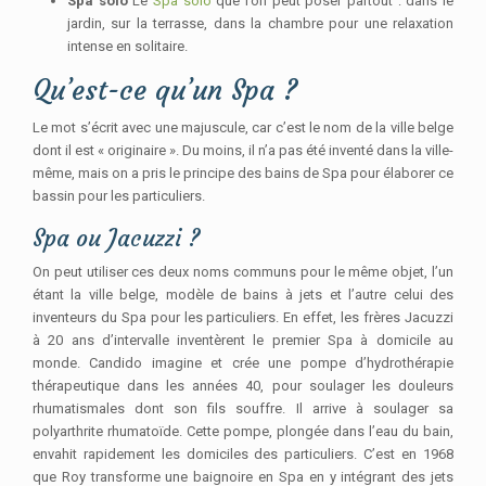
Spa solo
Le
Spa solo
que l’on peut poser partout : dans le
jardin, sur la terrasse, dans la chambre pour une relaxation
intense en solitaire.
Qu’est-ce qu’un Spa ?
Le mot s’écrit avec une majuscule, car c’est le nom de la ville belge
dont il est « originaire ». Du moins, il n’a pas été inventé dans la ville-
même, mais on a pris le principe des bains de Spa pour élaborer ce
bassin pour les particuliers.
Spa ou Jacuzzi ?
On peut utiliser ces deux noms communs pour le même objet, l’un
étant la ville belge, modèle de bains à jets et l’autre celui des
inventeurs du Spa pour les particuliers. En effet, les frères Jacuzzi
à 20 ans d’intervalle inventèrent le premier Spa à domicile au
monde. Candido imagine et crée une pompe d’hydrothérapie
thérapeutique dans les années 40, pour soulager les douleurs
rhumatismales dont son fils souffre. Il arrive à soulager sa
polyarthrite rhumatoïde. Cette pompe, plongée dans l’eau du bain,
envahit rapidement les domiciles des particuliers. C’est en 1968
que Roy transforme une baignoire en Spa en y intégrant des jets