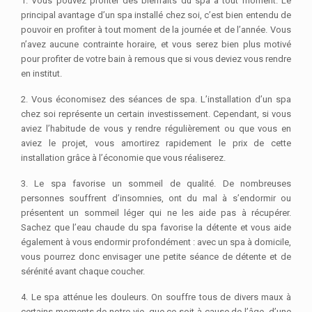
1. Vous pouvez profiter des bienfaits du spa à tout moment. Le
principal avantage d’un spa installé chez soi, c’est bien entendu de
pouvoir en profiter à tout moment de la journée et de l’année. Vous
n’avez aucune contrainte horaire, et vous serez bien plus motivé
pour profiter de votre bain à remous que si vous deviez vous rendre
en institut.
2. Vous économisez des séances de spa. L’installation d’un spa
chez soi représente un certain investissement. Cependant, si vous
aviez l’habitude de vous y rendre régulièrement ou que vous en
aviez le projet, vous amortirez rapidement le prix de cette
installation grâce à l’économie que vous réaliserez.
3. Le spa favorise un sommeil de qualité. De nombreuses
personnes souffrent d’insomnies, ont du mal à s’endormir ou
présentent un sommeil léger qui ne les aide pas à récupérer.
Sachez que l’eau chaude du spa favorise la détente et vous aide
également à vous endormir profondément : avec un spa à domicile,
vous pourrez donc envisager une petite séance de détente et de
sérénité avant chaque coucher.
4. Le spa atténue les douleurs. On souffre tous de divers maux à
certains moments de notre vie, que ce soit à cause de l’âge, d’une