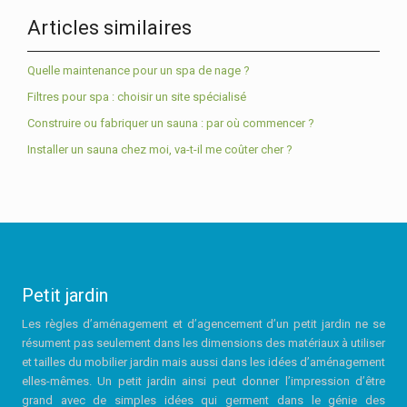
Articles similaires
Quelle maintenance pour un spa de nage ?
Filtres pour spa : choisir un site spécialisé
Construire ou fabriquer un sauna : par où commencer ?
Installer un sauna chez moi, va-t-il me coûter cher ?
Petit jardin
Les règles d’aménagement et d’agencement d’un petit jardin ne se
résument pas seulement dans les dimensions des matériaux à utiliser
et tailles du mobilier jardin mais aussi dans les idées d’aménagement
elles-mêmes. Un petit jardin ainsi peut donner l’impression d’être
grand avec de simples idées qui germent dans le génie des